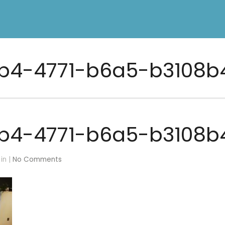
b4-4771-b6a5-b3108b4
b4-4771-b6a5-b3108b4
in |
No Comments