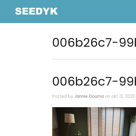
006b26c7-99
006b26c7-99
Posted by
Jannie Douma
on okt 12, 2020 