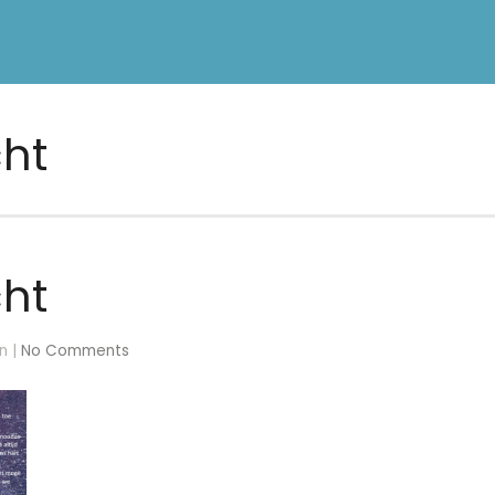
ht
ht
n |
No Comments