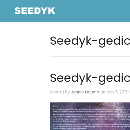
Seedyk-gedic
Seedyk-gedic
Posted by
Jannie Douma
on mei 7, 2015 i