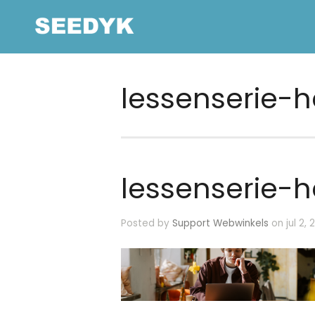
lessenserie-
lessenserie-
Posted by
Support Webwinkels
on jul 2, 