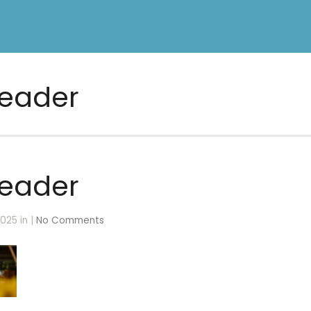
header
header
2025 in |
No Comments